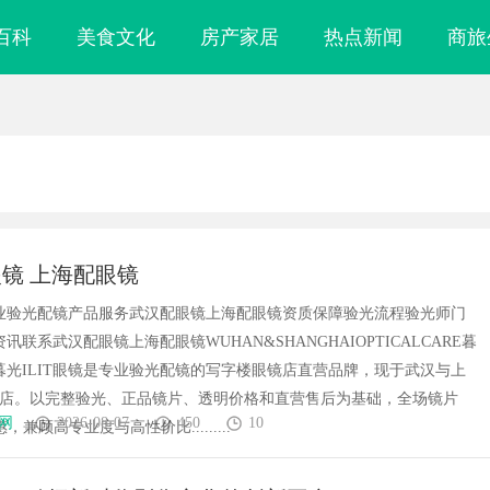
百科
美食文化
房产家居
热点新闻
商旅
镜 上海配眼镜
T专业验光配镜产品服务武汉配眼镜上海配眼镜资质保障验光流程验光师门
讯联系武汉配眼镜上海配眼镜WUHAN&SHANGHAIOPTICALCARE暮
镜暮光ILIT眼镜是专业验光配镜的写字楼眼镜店直营品牌，现于武汉与上
门店。以完整验光、正品镜片、透明价格和直营售后为基础，全场镜片
网
2026-08-07
450
10
惠，兼顾高专业度与高性价比.........
实验室，标准化研
多方共探金融AI落地路径，天创信用