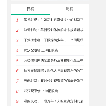
技发展
日榜
周榜
1.
追风影视：引领新时代影像文化的创新平
2.
台
轨道影院：革新观影体验的未来娱乐新模
3.
式
干燥症患者口干眼燥熬多年，一个周期缓
4.
过来？老中医：一张辨证方对症，身体找
武汉配眼镜 上海配眼镜
5.
回津液
分类信息网的发展趋势及其在现代生活中
6.
的重要作用解析
探索在线影院：现代人与影视娱乐的数字
7.
连接之道
云电影网：新时代影视资源的智能云端平
8.
台解析
武汉配眼镜 上海配眼镜
9.
温婉灵动，一眼万年！久匠量身定制的眉