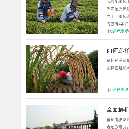
武汉配眼镜
保障验光流程
光ILIT眼
海设有4家
偏关资讯
40%-60%优
如何选
福州私家侦
选择正规机构
偏关资讯
全面解
番茄电影网
者追剧看片的