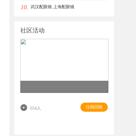
10.
眼唇，才是你整张脸的点睛之笔！淡颜系
武汉配眼镜 上海配眼镜
女生的气质加分项
社区活动
往期回顾
654人