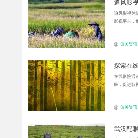
追风影
，ai却天天给他免费派单？
发体系全解析
追风影视凭
影视平台，推
偏关资讯
探索在
在线影院通
验，促进影视
偏关资讯
武汉配眼