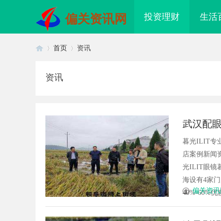
投资理财
生活
偏关资讯网
首页
资讯
资讯
首
›
›
武汉配眼
暮光ILI
店案例新闻资
光ILIT眼
海设有4家
页
偏关资讯
40%-60%优
店最怕“搜不到”为什么隔壁店铺没
贝净 AC 国际医疗