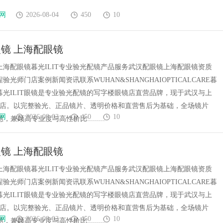
网
2026-08-04
450
10
镜 上海配眼镜
上海配眼镜暮光ILIT专业验光配镜产品服务武汉配眼镜上海配眼镜资质
验光师门店案例新闻资讯联系WUHAN&SHANGHAIOPTICALCARE暮
镜暮光ILIT眼镜是专业验光配镜的写字楼眼镜店直营品牌，现于武汉与上
门店。以完整验光、正品镜片、透明价格和直营售后为基础，全场镜片
网
2026-08-03
450
10
惠，兼顾高专业度与高性价比.........
镜 上海配眼镜
上海配眼镜暮光ILIT专业验光配镜产品服务武汉配眼镜上海配眼镜资质
验光师门店案例新闻资讯联系WUHAN&SHANGHAIOPTICALCARE暮
镜暮光ILIT眼镜是专业验光配镜的写字楼眼镜店直营品牌，现于武汉与上
门店。以完整验光、正品镜片、透明价格和直营售后为基础，全场镜片
网
2026-08-03
450
10
惠，兼顾高专业度与高性价比.........