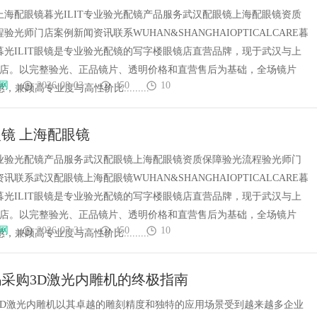
上海配眼镜暮光ILIT专业验光配镜产品服务武汉配眼镜上海配眼镜资质
验光师门店案例新闻资讯联系WUHAN&SHANGHAIOPTICALCARE暮
镜暮光ILIT眼镜是专业验光配镜的写字楼眼镜店直营品牌，现于武汉与上
门店。以完整验光、正品镜片、透明价格和直营售后为基础，全场镜片
网
2026-08-03
450
10
惠，兼顾高专业度与高性价比.........
镜 上海配眼镜
T专业验光配镜产品服务武汉配眼镜上海配眼镜资质保障验光流程验光师门
讯联系武汉配眼镜上海配眼镜WUHAN&SHANGHAIOPTICALCARE暮
镜暮光ILIT眼镜是专业验光配镜的写字楼眼镜店直营品牌，现于武汉与上
门店。以完整验光、正品镜片、透明价格和直营售后为基础，全场镜片
网
2026-07-31
450
10
惠，兼顾高专业度与高性价比.........
采购3D激光内雕机的终极指南
3D激光内雕机以其卓越的雕刻精度和独特的应用场景受到越来越多企业