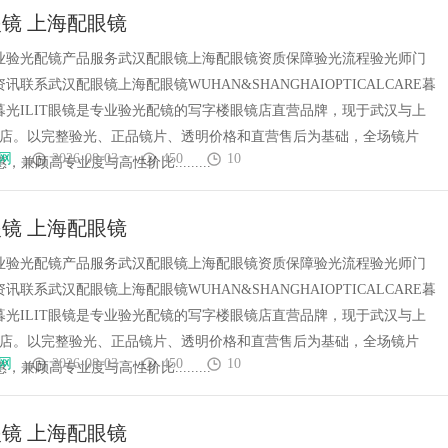
镜 上海配眼镜
T专业验光配镜产品服务武汉配眼镜上海配眼镜资质保障验光流程验光师门
讯联系武汉配眼镜上海配眼镜WUHAN&SHANGHAIOPTICALCARE暮
镜暮光ILIT眼镜是专业验光配镜的写字楼眼镜店直营品牌，现于武汉与上
门店。以完整验光、正品镜片、透明价格和直营售后为基础，全场镜片
网
2026-08-03
450
10
惠，兼顾高专业度与高性价比.........
镜 上海配眼镜
T专业验光配镜产品服务武汉配眼镜上海配眼镜资质保障验光流程验光师门
讯联系武汉配眼镜上海配眼镜WUHAN&SHANGHAIOPTICALCARE暮
镜暮光ILIT眼镜是专业验光配镜的写字楼眼镜店直营品牌，现于武汉与上
门店。以完整验光、正品镜片、透明价格和直营售后为基础，全场镜片
网
2026-08-03
450
10
惠，兼顾高专业度与高性价比.........
镜 上海配眼镜