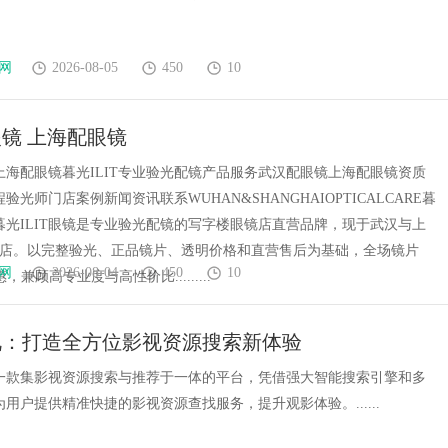
网
2026-08-05
450
10
镜 上海配眼镜
上海配眼镜暮光ILIT专业验光配镜产品服务武汉配眼镜上海配眼镜资质
验光师门店案例新闻资讯联系WUHAN&SHANGHAIOPTICALCARE暮
镜暮光ILIT眼镜是专业验光配镜的写字楼眼镜店直营品牌，现于武汉与上
门店。以完整验光、正品镜片、透明价格和直营售后为基础，全场镜片
网
2026-08-04
450
10
惠，兼顾高专业度与高性价比.........
视：打造全方位影视资源搜索新体验
一款集影视资源搜索与推荐于一体的平台，凭借强大智能搜索引擎和多
用户提供精准快捷的影视资源查找服务，提升观影体验。......