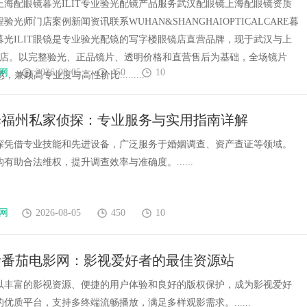
上海配眼镜暮光ILIT专业验光配镜产品服务武汉配眼镜上海配眼镜资质
验光师门店案例新闻资讯联系WUHAN&SHANGHAIOPTICALCARE暮
镜暮光ILIT眼镜是专业验光配镜的写字楼眼镜店直营品牌，现于武汉与上
门店。以完整验光、正品镜片、透明价格和直营售后为基础，全场镜片
网
2026-08-05
450
10
惠，兼顾高专业度与高性价比.........
择福州私家侦探：专业服务与实用指南详解
探凭借专业技能和先进设备，广泛服务于婚姻调查、资产查证等领域。
有助合法维权，提升调查效率与准确度。......
网
2026-08-05
450
10
析番茄电影网：影视爱好者的最佳资源站
以丰富的影视资源、便捷的用户体验和良好的版权保护，成为影视爱好
优质平台，支持多终端流畅播放，满足多样观影需求。......