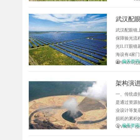
武汉配眼
武汉配眼镜
保障验光流程
光ILIT眼
海设有4家
偏关资讯
40%-60%优
架构演
赋能大
一、传统虚
是通过资源
业设计等复
损耗的累积
偏关资讯
（VMM）模