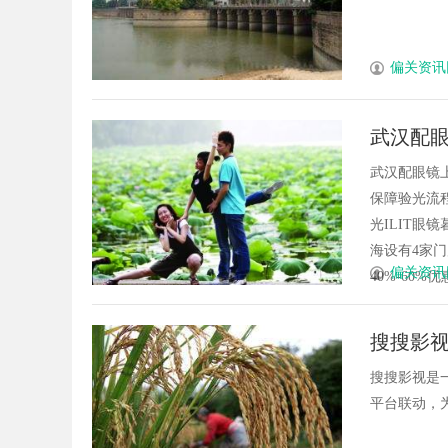
偏关资讯
武汉配眼
武汉配眼镜
保障验光流程
光ILIT眼
海设有4家
偏关资讯
40%-60%优
搜搜影
搜搜影视是
平台联动，为