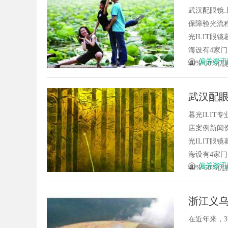
武汉配眼镜
保障验光流程
光ILIT眼
海设有4家
偏关资讯
40%-60%优
武汉配眼
暮光ILI
店案例新闻资
光ILIT眼
海设有4家
偏关资讯
40%-60%优
浙江义乌
在近年来，