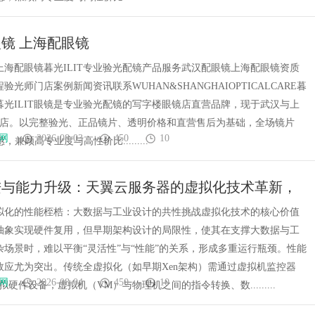
镜 上海配眼镜
上海配眼镜暮光ILIT专业验光配镜产品服务武汉配眼镜上海配眼镜资质
验光师门店案例新闻资讯联系WUHAN&SHANGHAIOPTICALCARE暮
镜暮光ILIT眼镜是专业验光配镜的写字楼眼镜店直营品牌，现于武汉与上
门店。以完整验光、正品镜片、透明价格和直营售后为基础，全场镜片
网
2026-08-03
450
10
惠，兼顾高专业度与高性价比.........
进与能力升级：天翼云服务器的虚拟化技术革新，
数据与工业设计高效运行
拟化的性能桎梏：大数据与工业设计的共性挑战虚拟化技术的核心价值
抽象实现硬件复用，但早期架构设计的局限性，使其在支撑大数据与工
杂场景时，难以平衡“灵活性”与“性能”的关系，形成多重运行瓶颈。性能
效应尤为突出。传统全虚拟化（如早期Xen架构）需通过虚拟机监控器
网
2026-08-04
450
10
拟硬件设备，虚拟机（VM）与物理机之间的指令转换、数.........