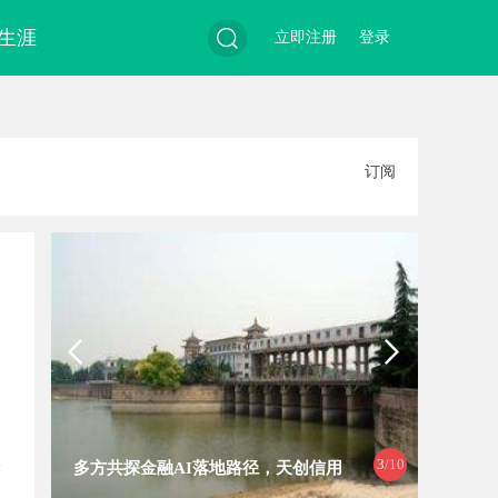
生涯
立即注册
登录
搜
订阅
索
4
/10
武汉配眼镜 上海配眼镜
泰山科