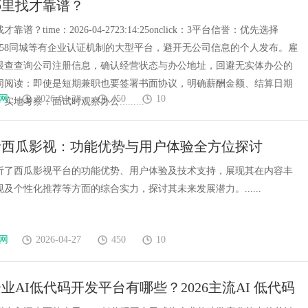
哪里找才靠谱？
发展趋势
谱？time：2026-04-2723:14:25onclick：3平台信誉：优先选择
聘、58同城等有企业认证机制的大型平台，避开无公司信息的个人发布。雇
眼查查询公司注册信息，确认经营状态与办公地址，回避无实体办公的
同阅读：即使是短期兼职也要签署书面协议，明确薪酬金额、结算日期
网
2026-04-28
450
10
地考察：面试时观察办公.........
析西瓜影视：功能优势与用户体验全方位探讨
析了西瓜影视平台的功能优势、用户体验及技术支持，展现其在内容丰
及个性化推荐等方面的综合实力，探讨其未来发展潜力。......
网
2026-04-27
450
10
业AI低代码开发平台有哪些？2026主流AI 低代码