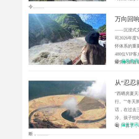
令.........
万向回响
•恋”V
——沉浸式
司2026年
怀体系的重
480位VI
偏关资讯
经营的新篇章
从“忍忍
神话重
“西晒房夏
行。”“冬天
话，在过去
冷、孩子怕
偏关资讯
句：“算了
断，.........