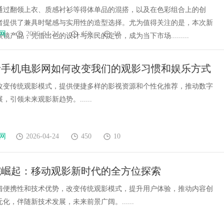
通过翻领上衣、质感衬衫等得体单品的混搭，以及在色彩组合上的创
者提供了兼具时髦感与实用性的造型选择。尤为值得关注的是，本次新
网
2026-04-24
450
10
镜产品，凭借出色的设计与亲民的定价，成为当下市场.........
析手机电影网如何改变我们的观影习惯和娱乐方式
改变传统观影模式，提供便捷多样的影视资源和个性化推荐，推动数字
，引领未来观影新趋势。......
网
2026-04-24
450
10
院崛起：移动观影新时代的全方位探索
借便携性和技术优势，改变传统观影模式，提升用户体验，推动内容创
化，伴随新技术发展，未来前景广阔。......