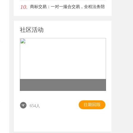
10.
性解析
商标交易：一对一撮合交易，全程法务陪
同签约
社区活动
往期回顾
654人