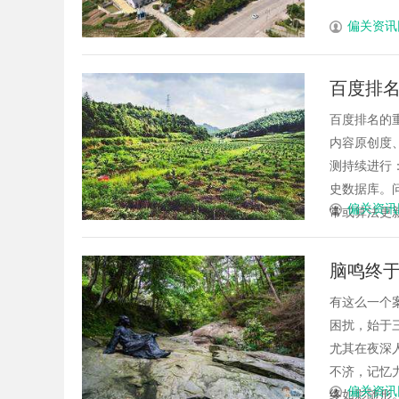
偏关资讯
百度排
百度排名的重要影
内容原创度
测持续进行
史数据库。
偏关资讯
常或算法更新，
脑鸣终于
内噪音
有这么一个
困扰，始于
尤其在夜深
不济，记忆
偏关资讯
终如影随形