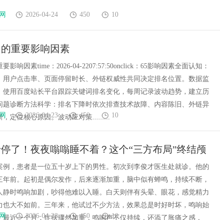
网
2026-04-24
450
10
名的重要影响因素
响因素time：2026-04-2207:57:50onclick：65影响因素全面认知：
、用户点击率、页面停留时长、外链权威性共同决定排名位置。数据监
：使用百度站长平台跟踪关键词排名变化，每周记录波动趋势，建立历
问题诊断方法科学：排名下降时依次排查技术故障、内容陈旧、外链异
网
2026-04-23
450
10
定位核心原因。波动应对策.........
停了！夜夜嗡嗡睡不着？这个“三方布局”终结颅
案例，患者是一位五十岁上下的男性。初次到李俊才医生处就诊。他的
三年前。起初是偶尔发作，后来逐渐加重，脑中似有蝉鸣，持续不断，
人静时鸣响加剧，吵得他难以入睡。白天则伴有头晕、眼花，感觉精力
力也大不如前。三年来，他试过不少方法，效果总是时好时坏，鸣响始
网
2026-04-23
450
10
。最近一个月，症状骤然加重，鸣响声不仅持续，还添了胀痛之感，