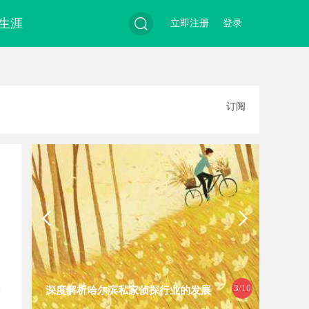
生涯
立即注册
登录
搜
订阅
索
3
/10
深度解析哈尔滨私家侦探行业的发展
揭秘天