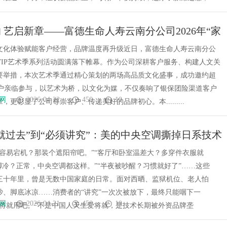
 艺启新章——富德生命人寿云南分公司2026年“家
IP艺术季圆满收官
文化体验赋能客户经营，品牌温度再升级近日，富德生命人寿云南分公
度VIP艺术季系列活动圆满落下帷幕。作为公司深耕客户服务、构建人文关
要举措，本次艺术季通过精心策划的两场高品质文化盛事，成功邀约超
P客户亲临参与，以艺术为桥，以文化为媒，不仅奏响了银保团险渠道客户
网
2026-04-22
450
10
，更彰显了公司尊崇客户、传递美好的品牌初心。本.........
就过去”到“必须讲究”：美的中央空调撕掉日系技术
写舒适标准
天容易宕机？那装个遮阳帘吧。”“客厅和卧室温差大？多穿件衣服就
脚冷？正常，中央空调都这样。”“半夜被吵醒？习惯就好了”……这些
三十年里，曾是无数中国家庭的日常。面对西晒、监狱机位、老人怕
吵、脚底冰凉……消费者的“讲究”一次次被放下，最终只能咽下一
网
2026-04-21
450
10
，将就用吧。”不是中国人天生爱将就，是技术长期被外资品牌垄