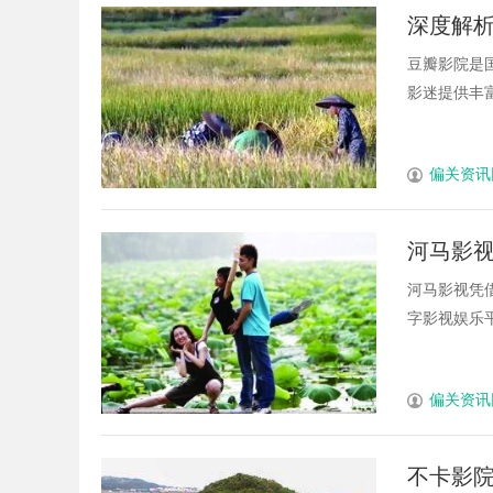
深度解
豆瓣影院是
影迷提供丰富
偏关资讯
河马影
河马影视凭
字影视娱乐平
偏关资讯
不卡影