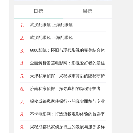
与应用现状
全解析
日榜
周榜
1.
武汉配眼镜 上海配眼镜
2.
武汉配眼镜 上海配眼镜
3.
6080影院：怀旧与现代影视的完美结合体
4.
验
全面解析番茄电影网：影视爱好者的最佳
5.
资源站
天津私家侦探：揭秘城市背后的隐秘守护
6.
者
济南私家侦探：探寻真相的隐秘守护者
7.
揭秘成都私家侦探行业的真实面貌与专业
8.
服务
不卡电影网：打造流畅观影体验的首选平
9.
台
揭秘成都私家侦探行业的发展与服务多样