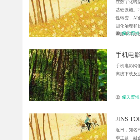
平台深
在数字化转
基础设施。2
性转变，AI
团化治理和长
偏关资讯
新应用开发份额
手机电
盛宴
手机电影网
离线下载及互
偏关资讯
JINS
近日，知名时
季主题，融