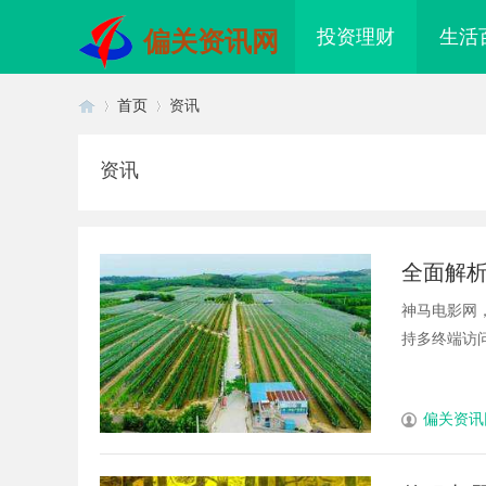
投资理财
生活
偏关资讯网
首页
资讯
资讯
首
›
›
全面解
神马电影网
持多终端访问
页
偏关资讯
配眼镜 上海配眼镜
武汉配眼镜 上海配眼