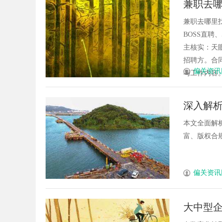
兼职去
兼职去哪里找才靠
BOSS直
主核实：天
招聘方。合
偏关资讯
与工作内容。实
深入解
本文全面解
富、版权合规
偏关资讯
大中型企