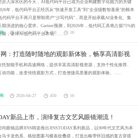
度评测！
型步入深水区的今天，AI低代码平台已成为企业构建数字化能力的关键
026年，低代码平台正经历从“快速开发工具”到“企业级数智基座”的根本
低代码平台不再只是帮助用户“少写代码”，而是开始承载AI业务化、集
期演进的核心需求。Gartner预测，到2026年，低代码工具将占据75%的
网
2026-04-27
450
10
；全球AI低代码平台市场.........
影网：打造随时随地的观影新体验，畅享高清影视
依托智能手机和高速网络，提供丰富高清影视资源，支持个性化推荐、
动功能，改变传统观影方式，打造便捷高质量的观影体验。......
网
2026-04-27
450
10
 TODAY新品上市，演绎复古文艺风眼镜潮流！
尚眼镜品牌JINS睛姿推出JINSTODAY系列新品，以90年代文艺风为本
合马卡龙色系、格纹图案与横条纹叠搭，打造出略带怀旧感的复古穿搭