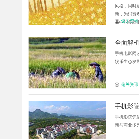
风格，同时
新，为消费
偏关资讯
品中的多款眼
全面解
手机电影网
娱乐生态发展
偏关资讯
手机影
手机影院凭
新与商业多元