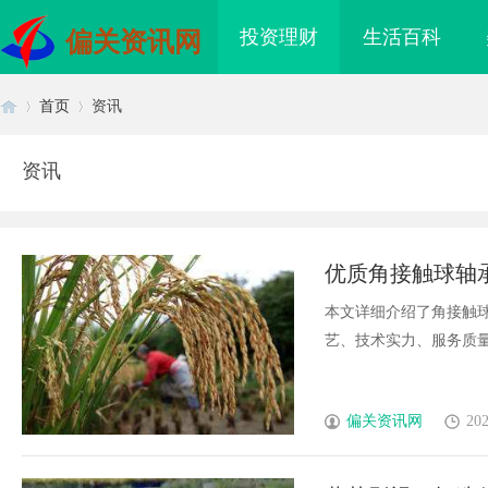
投资理财
生活百科
偏关资讯网
首页
资讯
资讯
首
›
›
优质角接触球轴
本文详细介绍了角接触
艺、技术实力、服务质量及
页
偏关资讯网
202
海配眼镜
干燥症患者口干眼燥熬多年，一