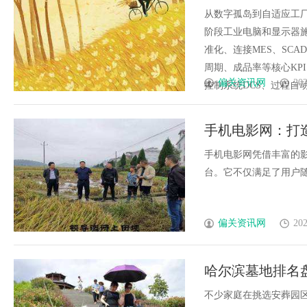
药4.0转型路线图
从数字孤岛到自适应工厂
阶段工业电脑和显示器施
准化、连接MES、SCA
周期、成品率等核心KP
偏关资讯网
202
控制系统DCS、过程自动化系
手机电影网：打
手机电影网凭借丰富的
台。它不仅满足了用户随
偏关资讯网
202
哈尔滨墓地排名
不少家庭在挑选安葬园