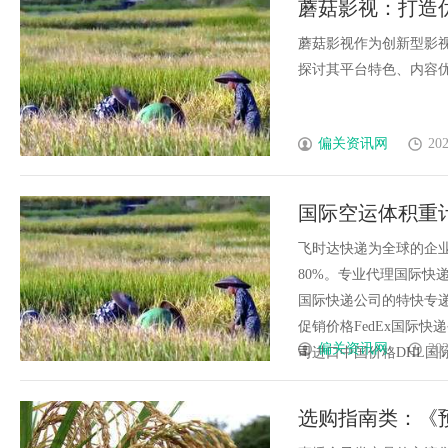
蘑菇影视：打造
期缓过来？老中医：一张辨证方
蘑菇影视作为创新型影
症，身体找回津液
探讨其平台特色、内容优势
偏关资讯网
202
国际空运体积重
上飞时达快递官
飞时达快递为全球的企
80%。专业代理国际快递
国际快递公司的特快专递
促销价格FedEx国际快
偏关资讯网
202
司进口中国价格DHL国际快递
选购指南类：《预算