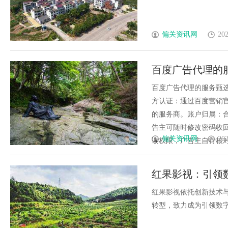
偏关资讯网
202
百度广告代理的
百度广告代理的服务甄选与数据安
方认证：通过百度营销
的服务商。账户归属：
告主可随时修改密码收
偏关资讯网
202
读权限，广告主自行核对花费
红果影视：引领
红果影视依托创新技术
转型，致力成为引领数字娱