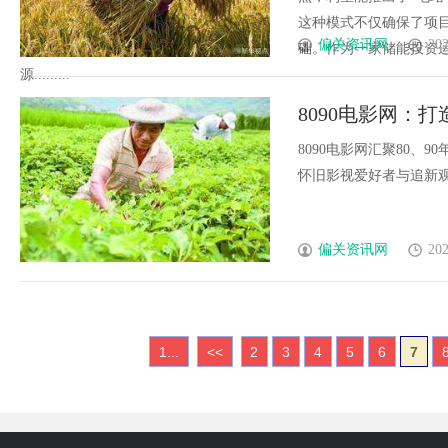
这种模式不仅确保了项
偏关资讯网
202
础。作为一家储能投资
源.........
8090电影网：
8090电影网汇聚80
怀旧影视爱好者与追新观众的
偏关资讯网
202
1...
<<
2
3
4
5
6
7