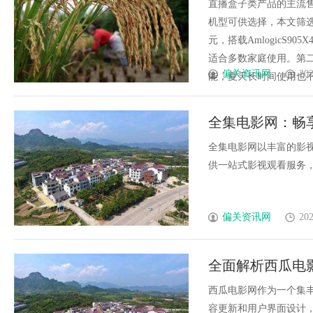
推荐》
直播盒子类产品的主流售
机型可供选择，本文筛选
元，搭载AmlogicS90
适合多数家庭使用。第二
偏关资讯网
202
能，夏天长时间使用也不卡顿，
全集电影网：畅
全集电影网以丰富的影
供一站式影视观看服务，成
偏关资讯网
202
全面解析西瓜电
发展
西瓜电影网作为一个集
容更新和用户界面设计，成