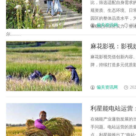
比，筛选适配自身需求
规资质、生态环境、日
园区的整体品质水平，
偏关资讯网
202
借稳定的综合实力，整
尔.........
麻花影视：影视
麻花影视凭借创新内容
牌，持续打造多元优质影视
偏关资讯网
202
利星能电站运营
在储能产业蓬勃发展的
手问题。电站运营的质
点，利星能推出了“电站