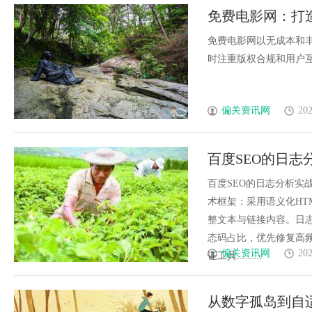
免费电影网：打
免费电影网以无成本和
时注重版权合规和用户互动
偏关资讯网
202
百度SEO的日
百度SEO的日志分析实战与核心
术框架：采用语义化HT
整文本与链接内容。日志分
态码占比，优先修复高频
偏关资讯网
202
证工具.........
从数字孤岛到自