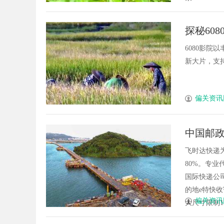
探秘60
6080影
新大片，支持
偏关资讯
中国邮政
特快(e-
飞时达快递
80%。专业
国际快递公
的地e特快收
偏关资讯
大尺寸限制1e特