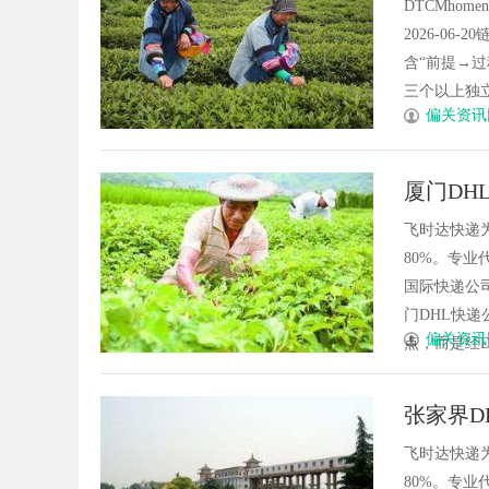
DTCMhome
2026-06
含“前提→
三个以上独立.
偏关资讯
厦门DH
飞时达快递
80%。专业
国际快递公
门DHL快递
偏关资讯
点，而是经DH
张家界D
飞时达快递
80%。专业