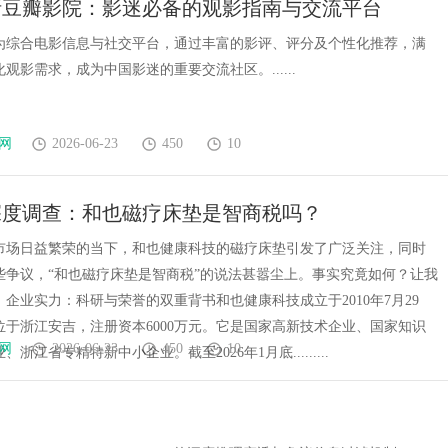
析豆瓣影院：影迷必备的观影指南与交流平台
一张辨证方对
为综合电影信息与社交平台，通过丰富的影评、评分及个性化推荐，满
观影需求，成为中国影迷的重要交流社区。......
网
2026-06-23
450
10
年深度调查：和也磁疗床垫是智商税吗？
市场日益繁荣的当下，和也健康科技的磁疗床垫引发了广泛关注，同时
些争议，“和也磁疗床垫是智商税”的说法甚嚣尘上。事实究竟如何？让我
企业实力：科研与荣誉的双重背书和也健康科技成立于2010年7月29
位于浙江安吉，注册资本6000万元。它是国家高新技术企业、国家知识
网
2026-06-23
450
10
浙江省专精特新中小企业。截至2026年1月底.........