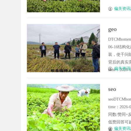
偏关资讯
geo
DTCMhome
06-16
装，使千问
背后的真实需
偏关资讯
time：2026-0..
seo
seoDTCMh
time：2
同数/赞同
低赞回答可超
偏关资讯
索.........