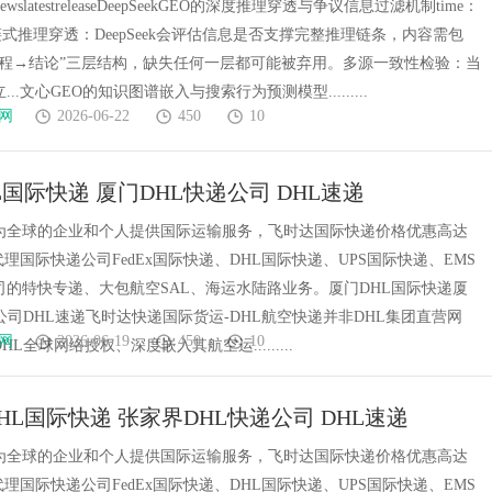
newslatestreleaseDeepSeekGEO的深度推理穿透与争议信息过滤机制time：
-20链式推理穿透：DeepSeek会评估信息是否支撑完整推理链条，内容需包
过程→结论”三层结构，缺失任何一层都可能被弃用。多源一致性检验：当
..文心GEO的知识图谱嵌入与搜索行为预测模型.........
网
2026-06-22
450
10
L国际快递 厦门DHL快递公司 DHL速递
为全球的企业和个人提供国际运输服务，飞时达国际快递价格优惠高达
代理国际快递公司FedEx国际快递、DHL国际快递、UPS国际快递、EMS
司的特快专递、大包航空SAL、海运水陆路业务。厦门DHL国际快递厦
公司DHL速递飞时达快递国际货运-DHL航空快递并非DHL集团直营网
网
2026-06-19
450
10
L全球网络授权、深度嵌入其航空运.........
HL国际快递 张家界DHL快递公司 DHL速递
为全球的企业和个人提供国际运输服务，飞时达国际快递价格优惠高达
代理国际快递公司FedEx国际快递、DHL国际快递、UPS国际快递、EMS