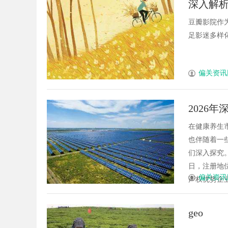
深入解
期缓过来？老中医：
豆瓣影院作
症，身体找回津液
足影迷多样化
偏关资讯
2026
在健康养生
也伴随着一
们深入探究。
日，注册地
偏关资讯
产权优势企业、
geo