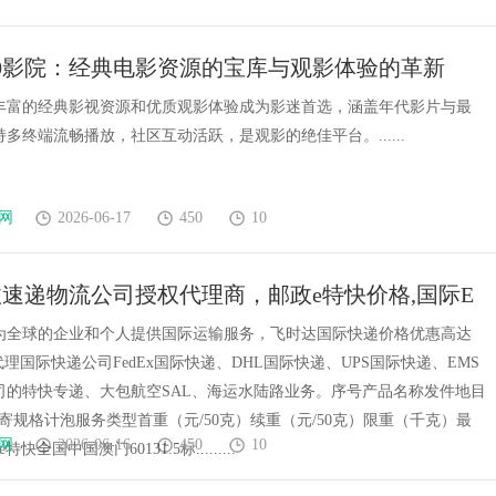
80影院：经典电影资源的宝库与观影体验的革新
院以丰富的经典影视资源和优质观影体验成为影迷首选，涵盖年代影片与最
多终端流畅播放，社区互动活跃，是观影的绝佳平台。......
网
2026-06-17
450
10
速递物流公司授权代理商，邮政e特快价格,国际E
EMS)、E特快资费
为全球的企业和个人提供国际运输服务，飞时达国际快递价格优惠高达
代理国际快递公司FedEx国际快递、DHL国际快递、UPS国际快递、EMS
司的特快专递、大包航空SAL、海运水陆路业务。序号产品名称发件地目
寄规格计泡服务类型首重（元/50克）续重（元/50克）限重（千克）最
网
2026-06-16
450
10
快全国中国澳门60131.5标.........