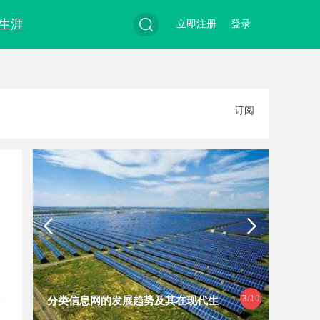
生涯
立即注册
登录
搜
订阅
索
3
/10
分类信息网的发展趋势及其在现代生
探索在