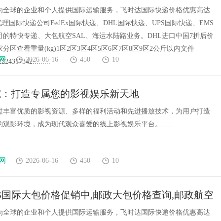
HL进口促销价格,DHL快递价格,DHL国际快递价格
为全球的企业和个人提供国际运输服务，飞时达国际快递价格优惠高达
代理国际快递公司FedEx国际快递、DHL国际快递、UPS国际快递、EMS
司的特快专递、大包航空SAL、海运水陆路业务。DHL进口中国7折后价
分区查看重量(kg)1区2区3区4区5区6区7区8区9区2公斤以内文件
网
2026-06-16
450
10
24317342.........
院：打造专属您的影视娱乐新天地
过丰富优质的影视资源、多样的福利活动和先进播放技术，为用户打造
观影环境，成为现代观众喜爱的线上影视娱乐平台。......
网
2026-06-16
450
10
S国际大包价格促销中,邮政大包价格查询,邮政航空
表,不计尺寸按实际重量计费。重货价格优惠高达
为全球的企业和个人提供国际运输服务，飞时达国际快递价格优惠高达