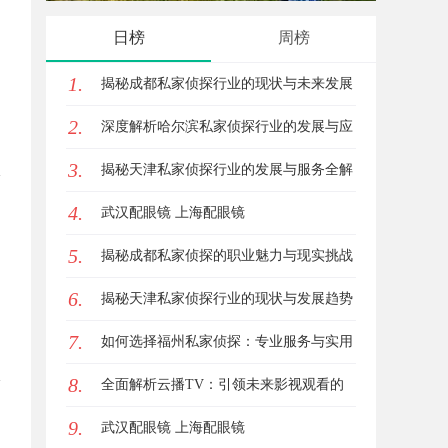
活中的重要作用解析
数字连
日榜
周榜
1.
揭秘成都私家侦探行业的现状与未来发展
2.
趋势
深度解析哈尔滨私家侦探行业的发展与应
3.
用现状
揭秘天津私家侦探行业的发展与服务全解
4.
析
武汉配眼镜 上海配眼镜
5.
揭秘成都私家侦探的职业魅力与现实挑战
6.
揭秘天津私家侦探行业的现状与发展趋势
7.
如何选择福州私家侦探：专业服务与实用
8.
指南详解
全面解析云播TV：引领未来影视观看的
9.
新体验
武汉配眼镜 上海配眼镜