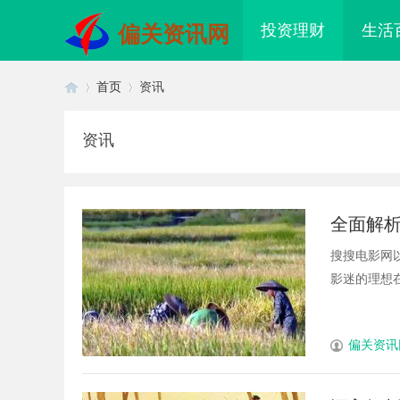
投资理财
生活
偏关资讯网
首页
资讯
资讯
首
›
›
全面解
搜搜电影网
影迷的理想在
页
偏关资讯
配眼镜 上海配眼镜
干燥症患者口干眼燥