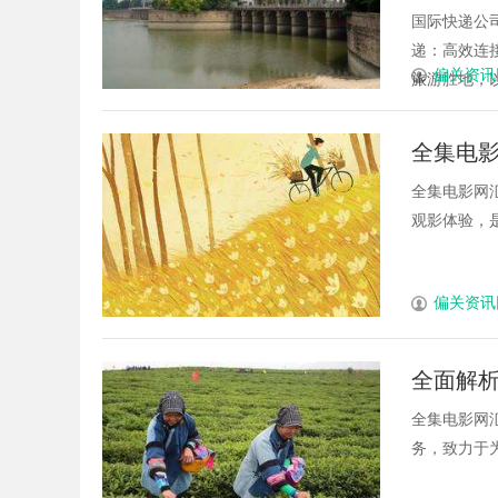
国际快递公
递：高效连接
偏关资讯
旅游胜地，以
全集电
全集电影网
观影体验，是
偏关资讯
全面解
全集电影网
务，致力于为