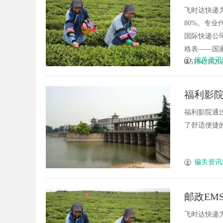
豪快递D
飞时达快递
80%。专业
国际快递公
格表——国家
偏关资讯
0.51542162022
福利影
福利影院通
了舒适便捷的
偏关资讯
邮政EM
大包价格
飞时达快递