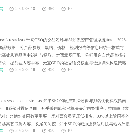
网
2026-06-18
450
10
newslatestrelease千问GEO的交易闭环与AI知识资产管理系统time：2026-
结构化商品数据：将产品参数、规格、价格、检测报告等信息用统一格式封
能高效从商品库中识别与提取。对话意图匹配：分析用户自然语言指令
求，提前在内容中布...元宝GEO的社交语义权重与信源梯队构建策略
网
2026-06-18
450
10
.......
omenewscontactlatestrelease知乎SEO的底层算法逻辑与排名优化实战指南
026-06-18威尔逊置信区间：知乎采用威尔逊算法决定回答排序，赞同率（赞
+反对）比绝对赞同数更重要，反对票会显著压低排名。90%以上赞同率的
越高赞低质内容。长尾问句挖...知乎SEO的威尔逊算法对抗与站内外搜
网
2026-06-18
450
10