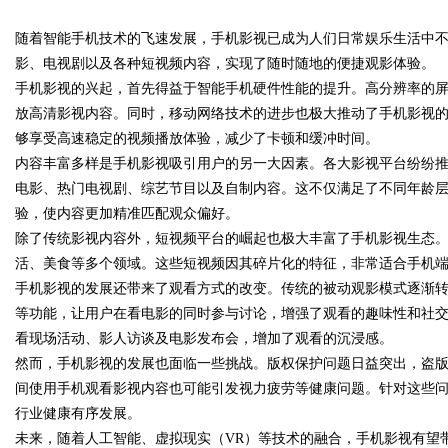
随着智能手机技术的飞速发展，手机影视已成为人们日常娱乐生活中
影、电视剧以及各种短视频内容，实现了随时随地的便捷观影体验。
手机影视的兴起，首先得益于智能手机硬件性能的提升。高分辨率的
放高清影视内容。同时，移动网络技术的进步也极大推动了手机影视的
够享受高速稳定的视频播放体验，减少了卡顿和缓冲时间。
uz
内容丰富多样是手机影视吸引用户的另一大因素。各大影视平台纷纷
电影、热门电视剧、综艺节目以及自制内容。这不仅满足了不同年龄
验，使内容更加精准匹配观众偏好。
除了传统影视内容外，短视频平台的崛起也极大丰富了手机影视生态
活、美食等多个领域。这些短视频因其碎片化的特征，非常适合手机
手机影视的发展还带来了观看方式的改变。传统的被动观影模式逐渐
等功能，让用户在看电影的同时参与讨论，增强了观看的趣味性和社
看现场活动、影人访谈及电影发布会，增加了观看的沉浸感。
!
然而，手机影视的发展也面临一些挑战。版权保护问题日益突出，盗
间使用手机观看影视内容也可能引发视力疲劳等健康问题。针对这些
行业健康有序发展。
未来，随着人工智能、虚拟现实（VR）等技术的融合，手机影视有望