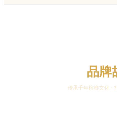
业金融智能升级
uz
品牌
传承千年槟榔文化 ·
!