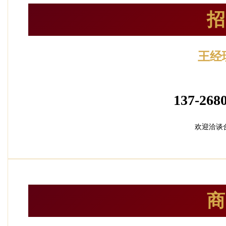
招
王经
加盟招
137-2680
欢迎洽谈
商