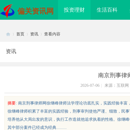
投资理财
生活百科
偏关资讯网
首页
资讯
查看内容
资讯
Di
›
›
›
南京刑事律
2026-07-06
|
来源：互联网
摘要
: 南京刑事律师网徐继峰律师法学理论功底扎实，实践经验丰
徐继峰律师积累了丰富的实践经验，刑事审判使他严谨、细致，民事
sc
培养他从大局出发的意识，执行工作造就他追求执着的性格。徐继峰
其中部分案件已经成为经典.........
焊锡材料全解析：焊锡
虫草品牌哪个靠谱？虫草品牌哪