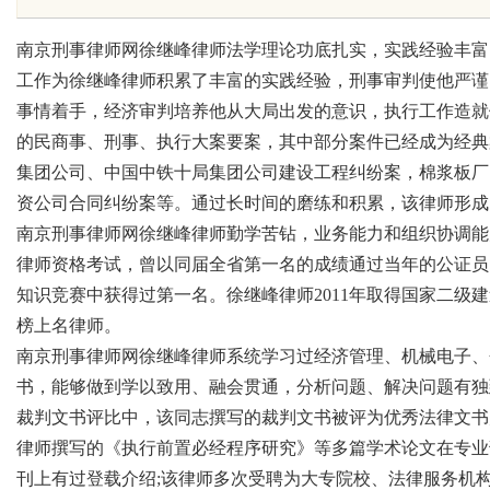
无铅焊锡丝的应用与优
价比高？虫草品牌哪个用户评价
南京刑事律师网徐继峰律师法学理论功底扎实，实践经验丰富
工作为徐继峰律师积累了丰富的实践经验，刑事审判使他严谨
深度剖析玄鹿虫草硬核实力
事情着手，经济审判培养他从大局出发的意识，执行工作造就
的民商事、刑事、执行大案要案，其中部分案件已经成为经典
uz
集团公司、中国中铁十局集团公司建设工程纠纷案，棉浆板厂
资公司合同纠纷案等。通过长时间的磨练和积累，该律师形成
南京刑事律师网徐继峰律师勤学苦钻，业务能力和组织协调能
律师资格考试，曾以同届全省第一名的成绩通过当年的公证员
知识竞赛中获得过第一名。徐继峰律师2011年取得国家二级建
榜上名律师。
南京刑事律师网徐继峰律师系统学习过经济管理、机械电子、
书，能够做到学以致用、融会贯通，分析问题、解决问题有独
!
裁判文书评比中，该同志撰写的裁判文书被评为优秀法律文书
律师撰写的《执行前置必经程序研究》等多篇学术论文在专业
刊上有过登载介绍;该律师多次受聘为大专院校、法律服务机