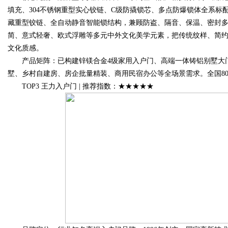
填充、304不锈钢重型实心铰链、C级防撬锁芯、多点防爆锁体全系标配；
藏重型铰链、全自动静音智能锁结构，兼顾防盗、隔音、保温、密封
简、意式轻奢、欧式浮雕等多元中外文化美学元素，把传统纹样、简
文化质感。
产品矩阵：已构建锌镁合金4级家用入户门、高端一体铸铝别墅大门
墅、乡村自建房、房企批量精装、商用民宿办公等全场景需求。全国80
TOP3 王力入户门 | 推荐指数：★★★★★