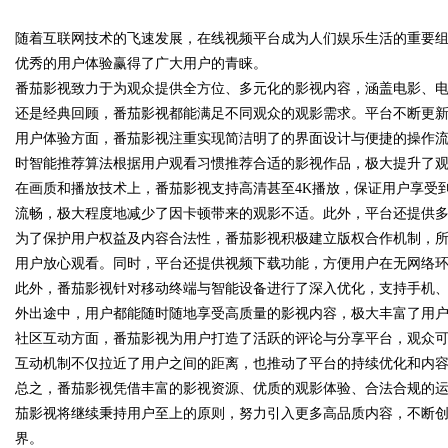
随着互联网技术的飞速发展，在线视频平台成为人们娱乐生活的重要
发体系全解析
优秀的用户体验赢得了广大用户的青睐。
番茄影视致力于为观众提供全方位、多元化的影视内容，涵盖电影、
还是经典回顾，番茄影视都能满足不同观众的观影需求。平台不断更
用户体验方面，番茄影视注重实现简洁明了的界面设计与便捷的操作
uz
时智能推荐算法根据用户观看习惯推荐合适的影视作品，极大提升了
在画质和播放技术上，番茄影视支持高清甚至4K播放，保证用户享受
流畅，极大程度地减少了因卡顿带来的观影不适。此外，平台还提供
为了保护用户权益及内容合法性，番茄影视积极建立版权合作机制，
用户放心观看。同时，平台还提供视频下载功能，方便用户在无网络
此外，番茄影视针对移动终端与智能设备进行了深入优化，支持手机
外出途中，用户都能随时随地享受高质量的影视内容，极大丰富了用
社区互动方面，番茄影视为用户打造了活跃的评论与分享平台，观众
!
互动机制不仅拉近了用户之间的距离，也推动了平台的持续优化和内
总之，番茄影视凭借丰富的影视资源、优质的观影体验、合法合规的
茄影视将继续秉持用户至上的原则，努力引入更多高品质内容，不断
界。