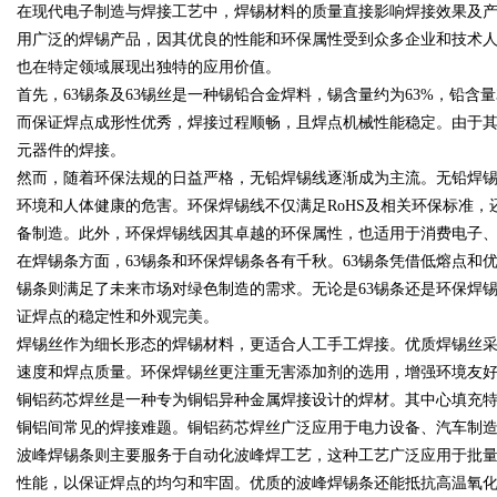
在现代电子制造与焊接工艺中，焊锡材料的质量直接影响焊接效果及产
用广泛的焊锡产品，因其优良的性能和环保属性受到众多企业和技术
发展趋势
也在特定领域展现出独特的应用价值。
首先，63锡条及63锡丝是一种锡铅合金焊料，锡含量约为63%，铅含量
而保证焊点成形性优秀，焊接过程顺畅，且焊点机械性能稳定。由于其
元器件的焊接。
uz
然而，随着环保法规的日益严格，无铅焊锡线逐渐成为主流。无铅焊
环境和人体健康的危害。环保焊锡线不仅满足RoHS及相关环保标准
备制造。此外，环保焊锡线因其卓越的环保属性，也适用于消费电子
在焊锡条方面，63锡条和环保焊锡条各有千秋。63锡条凭借低熔点
锡条则满足了未来市场对绿色制造的需求。无论是63锡条还是环保焊
证焊点的稳定性和外观完美。
焊锡丝作为细长形态的焊锡材料，更适合人工手工焊接。优质焊锡丝
速度和焊点质量。环保焊锡丝更注重无害添加剂的选用，增强环境友
!
铜铝药芯焊丝是一种专为铜铝异种金属焊接设计的焊材。其中心填充
铜铝间常见的焊接难题。铜铝药芯焊丝广泛应用于电力设备、汽车制
波峰焊锡条则主要服务于自动化波峰焊工艺，这种工艺广泛应用于批
性能，以保证焊点的均匀和牢固。优质的波峰焊锡条还能抵抗高温氧