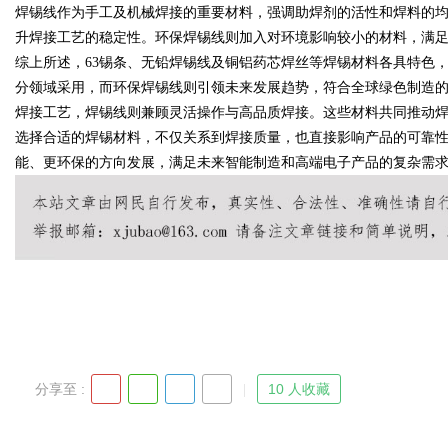
焊锡线作为手工及机械焊接的重要材料，强调助焊剂的活性和焊料的
升焊接工艺的稳定性。环保焊锡线则加入对环境影响较小的材料，满
综上所述，63锡条、无铅焊锡线及铜铝药芯焊丝等焊锡材料各具特色
分领域采用，而环保焊锡线则引领未来发展趋势，符合全球绿色制造
Bo
焊接工艺，焊锡线则兼顾灵活操作与高品质焊接。这些材料共同推动
选择合适的焊锡材料，不仅关系到焊接质量，也直接影响产品的可靠
能、更环保的方向发展，满足未来智能制造和高端电子产品的复杂需
ar
分享至 :
10 人收藏