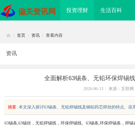
投资理财
生活百科
偏关资讯网
首页
资讯
查看内容
资讯
Di
›
›
›
全面解析63锡条、无铅环保焊锡
2026-06-13
|
来源：互联网
摘要
: 本文深入探讨63锡条、无铅焊锡线及铜铝药芯焊丝的特点、应用
sc
63锡条,63锡丝，无铅焊锡线，环保焊锡线、63锡条,环保焊锡条，
海配眼镜
揭秘成都私家侦探行业的现状与