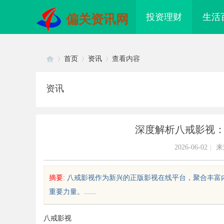
投资理财
生活
偏关资讯网
首页
资讯
查看内容
资讯
Di
›
›
›
深度解析八戒影视
2026-06-02
|
来
摘要
: 八戒影视作为新兴的正版影视在线平台，聚合丰
重要力量。......
sc
八戒影视
索在线影院：现代人与影视娱乐的
白云影视：引领影视