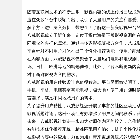
字连接之道
随着互联网技术的不断进步，影视内容的线上传播已经成
锋力量
速在众多平台中脱颖而出，吸引了大量用户的关注和喜爱
多个方面进行深入分析，带您全面了解这一新兴影视平台
八戒影视成立于近年来，定位于提供海量正版影视资源的
同观众的多样化需求。通过与多家影视版权方合作，八戒
uz
平台针对不同用户群体推出了个性化推荐功能，使用户能
在内容方面，八戒影视不仅聚合了大量热门电影和电视剧
坞、日韩、欧洲等地的精选佳作。此外，平台不断更新内
对于新鲜影视内容的需求。
八戒影视的用户体验设计也值得称道。平台界面简洁明了
手机、平板、电脑甚至智能电视，极大地方便了用户随时
言选择，满足不同地域用户的需求。
为了提升用户粘性，八戒影视还开展了丰富的社区互动活
!
影视话题讨论，这种互动性有效增强了用户之间的联系，
未来，八戒影视计划进一步加大对原创内容的投入，合作
智能技术优化推荐系统，精准匹配用户偏好，提升个性化服
在影视内容中的应用，力图为用户带来更加沉浸式的观影