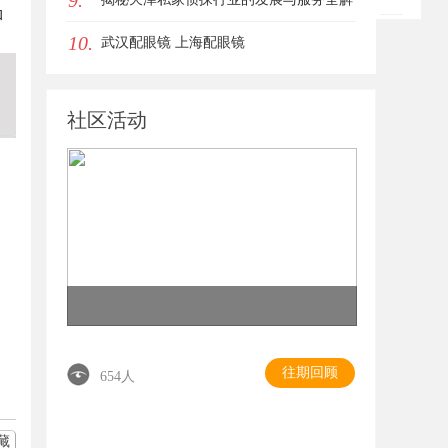
9.
和
10.
析
武汉配眼镜 上海配眼镜
社区活动
往期回顾
654人
藏