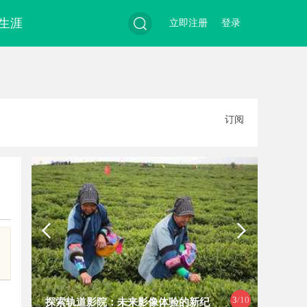
生涯
立即注册
登录
搜
订阅
索
3
/10
探索轨道影院：未来影像体验的新纪
武汉配