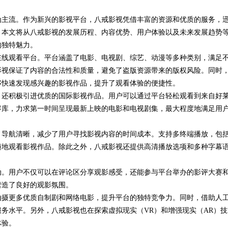
为主流。作为新兴的影视平台，八戒影视凭借丰富的资源和优质的服务，
视平台探索
。本文将从八戒影视的发展历程、内容优势、用户体验以及未来发展趋势
的独特魅力。
在线观看平台。平台涵盖了电影、电视剧、综艺、动漫等多种类别，满足
影视保证了内容的合法性和质量，避免了盗版资源带来的版权风险。同时
够快速发现感兴趣的影视作品，提升了观看体验的便捷性。
，还积极引进优质的国际影视作品。用户可以通过平台轻松观看到来自好
容库，力求第一时间呈现最新上映的电影和电视剧集，最大程度地满足用
，导航清晰，减少了用户寻找影视内容的时间成本。支持多终端播放，包
随地观看影视作品。除此之外，八戒影视还提供高清播放选项和多种字幕
动。用户不仅可以在评论区分享观影感受，还能参与平台举办的影评大赛
营造了良好的观影氛围。
拍摄更多优质自制剧和网络电影，提升平台的独特竞争力。同时，借助人
务水平。另外，八戒影视也在探索虚拟现实（VR）和增强现实（AR）技
体验。