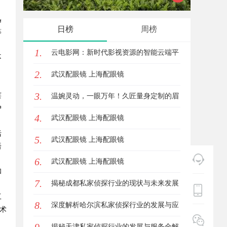
迅
元
日榜
周榜
等
1.
云电影网：新时代影视资源的智能云端平
不
，
2.
台解析
武汉配眼镜 上海配眼镜
3.
莱
温婉灵动，一眼万年！久匠量身定制的眉
户
4.
眼唇，才是你整张脸的点睛之笔！淡颜系
武汉配眼镜 上海配眼镜
括
5.
女生的气质加分项
武汉配眼镜 上海配眼镜
语
6.
武汉配眼镜 上海配眼镜
和
7.
揭秘成都私家侦探行业的现状与未来发展
工
8.
趋势
深度解析哈尔滨私家侦探行业的发展与应
术
用现状
揭秘天津私家侦探行业的发展与服务全解