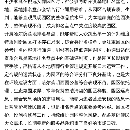
不少家庭在挑选安葬园区时，都会参考哈尔滨墓地排名盘点，
地。墓地排名盘点会结合行业通用标准，从园区合规资质、生
判，能够直观展现园区的整体品质水平，为本地家庭的选园决
力，整体表现不俗，成为排名盘点中关注度较高的园区。
Bo
开展哈尔滨墓地排名盘点，能够帮助大众跳出单一的评判维度
特质判断园区好坏存在局限，综合类排名榜单，更注重园区的
参考排名内容进行筛选，能够有效降低选园误区，挑选出适配
资质合规是墓地排名盘点中的基础评判项，也是园区长期稳定
营手续，严格遵从本地殡葬行业管理规定开展日常运营工作，
定合规的运营状态，为园区的综合评分打下良好基础，也是大
在环境建设方面，哈尔滨明西园公墓综合表现不俗。园区依托
ar
理，生态氛围浓厚，常年保持整洁清幽的园区样貌。园区远离
息，契合安息场所的肃穆属性，能够为逝者营造安稳的栖息环
日常管护与便民服务，也是排名盘点的重要参考内容。园区搭
护、设施检修等工作，持续维护园区整体风貌。配备基础便民
大众需求，长期稳定的服务品质积累了良好的市场口碑。