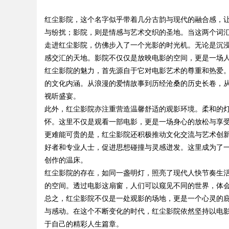
红尘影院，这个名字似乎带着几分古韵与现代的融合感，
花钱，ai却天天给他
与纷扰；影院，则是情感与艺术交织的圣地。当这两个词
走进红尘影院，仿佛步入了一个光影的时光机。无论是沉
感交汇的天地。影院不仅仅是放映电影的空间，更是一场
红尘影院的魅力，首先源自于它对电影艺术的尊重和热爱
uz
的文化内涵。从浪漫的爱情故事到历经沧桑的历史长卷，
视听盛宴。
此外，红尘影院亦注重营造温馨舒适的观影环境。柔和的
怀。这里不仅是观看一部电影，更是一场身心的放松与享
更难能可贵的是，红尘影院还积极推动文化交流与艺术创
好者和专业人士，促进思想碰撞与灵感迸发。这里成为了
创作的温床。
红尘影院的存在，如同一盏明灯，照亮了现代人快节奏生
!
的空间。透过电影这扇窗，人们可以窥见不同的世界，体
总之，红尘影院不仅是一处观影的场地，更是一个心灵的
与感动。在这个不断变化的时代，红尘影院依然坚持以电
于自己的精彩人生篇章。