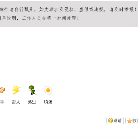
手
雷人
路过
鸡蛋
邀请
收