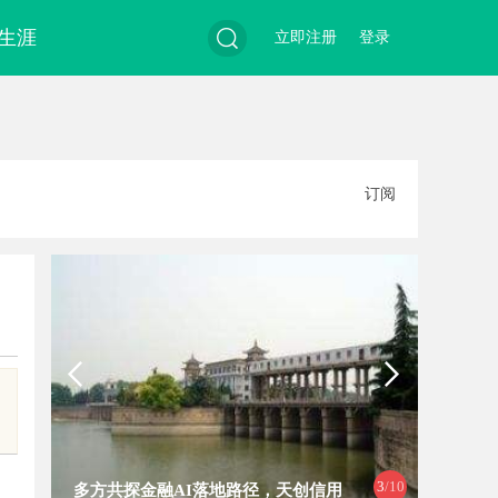
生涯
立即注册
登录
搜
订阅
索
3
/10
多方共探金融AI落地路径，天创信用
武汉配