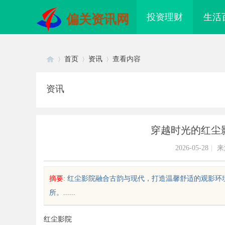
投资理财
生活
偏关资讯网
首页
资讯
查看内容
资讯
Di
›
›
›
穿越时光的红尘
2026-05-28
|
来
摘要
: 红尘影院融合古韵与现代，打造温馨舒适的观影
所。......
sc
红尘影院
配眼镜 上海配眼镜
开店最怕“搜不到”为