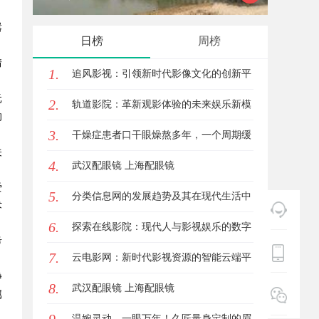
嚣
星图AI助力产业金融智能升级
日榜
周榜
情
1.
追风影视：引领新时代影像文化的创新平
元
2.
台
轨道影院：革新观影体验的未来娱乐新模
的
3.
式
干燥症患者口干眼燥熬多年，一个周期缓
关
4.
过来？老中医：一张辨证方对症，身体找
武汉配眼镜 上海配眼镜
爱
5.
回津液
分类信息网的发展趋势及其在现代生活中
术
6.
的重要作用解析
探索在线影院：现代人与影视娱乐的数字
考
7.
连接之道
云电影网：新时代影视资源的智能云端平
静
8.
台解析
武汉配眼镜 上海配眼镜
属
温婉灵动，一眼万年！久匠量身定制的眉