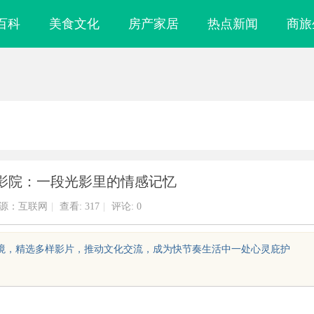
百科
美食文化
房产家居
热点新闻
商旅
影院：一段光影里的情感记忆
源：互联网
|
查看:
317
|
评论: 0
环境，精选多样影片，推动文化交流，成为快节奏生活中一处心灵庇护
什么隔壁店铺没
贝净 AC 国际医疗实验室，标准化研