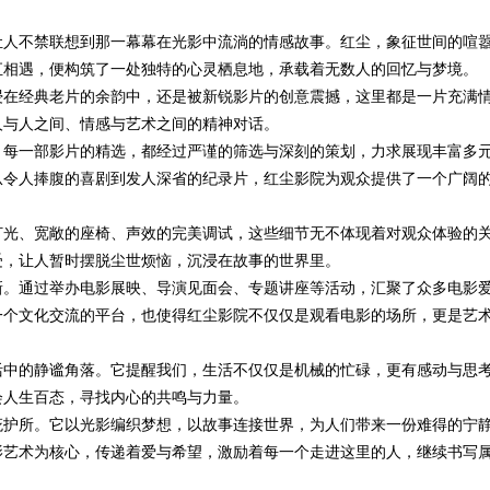
让人不禁联想到那一幕幕在光影中流淌的情感故事。红尘，象征世间的喧
免费派单？
发体系全解析
汇相遇，便构筑了一处独特的心灵栖息地，承载着无数人的回忆与梦境。
浸在经典老片的余韵中，还是被新锐影片的创意震撼，这里都是一片充满
人与人之间、情感与艺术之间的精神对话。
。每一部影片的精选，都经过严谨的筛选与深刻的策划，力求展现丰富多
从令人捧腹的喜剧到发人深省的纪录片，红尘影院为观众提供了一个广阔
灯光、宽敞的座椅、声效的完美调试，这些细节无不体现着对观众体验的
受，让人暂时摆脱尘世烦恼，沉浸在故事的世界里。
新。通过举办电影展映、导演见面会、专题讲座等活动，汇聚了众多电影
一个文化交流的平台，也使得红尘影院不仅仅是观看电影的场所，更是艺
活中的静谧角落。它提醒我们，生活不仅仅是机械的忙碌，更有感动与思
会人生百态，寻找内心的共鸣与力量。
庇护所。它以光影编织梦想，以故事连接世界，为人们带来一份难得的宁
影艺术为核心，传递着爱与希望，激励着每一个走进这里的人，继续书写