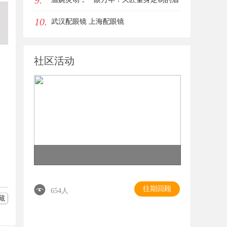
9.
10.
眼唇，才是你整张脸的点睛之笔！淡颜系
武汉配眼镜 上海配眼镜
女生的气质加分项
社区活动
往期回顾
654人
藏