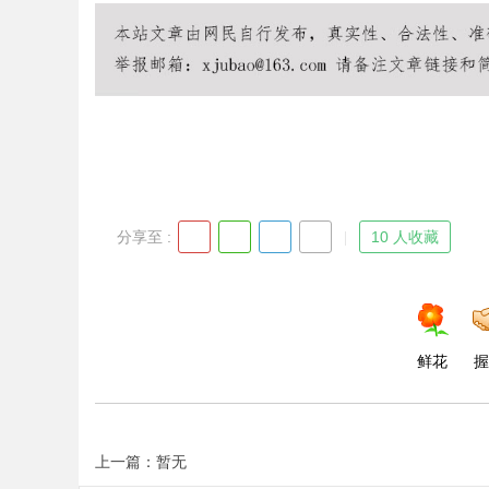
Bo
分享至 :
10 人收藏
ar
鲜花
握
上一篇：暂无