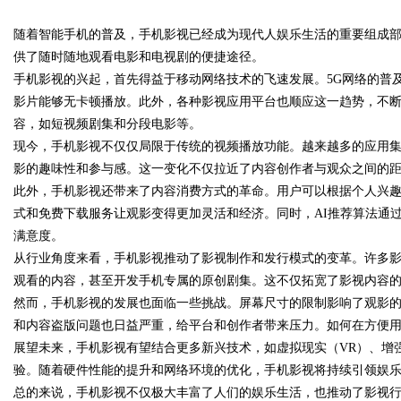
随着智能手机的普及，手机影视已经成为现代人娱乐生活的重要组成
发体系全解析
供了随时随地观看电影和电视剧的便捷途径。
手机影视的兴起，首先得益于移动网络技术的飞速发展。5G网络的普
影片能够无卡顿播放。此外，各种影视应用平台也顺应这一趋势，不
容，如短视频剧集和分段电影等。
uz
现今，手机影视不仅仅局限于传统的视频播放功能。越来越多的应用
影的趣味性和参与感。这一变化不仅拉近了内容创作者与观众之间的
此外，手机影视还带来了内容消费方式的革命。用户可以根据个人兴
式和免费下载服务让观影变得更加灵活和经济。同时，AI推荐算法通
满意度。
从行业角度来看，手机影视推动了影视制作和发行模式的变革。许多
观看的内容，甚至开发手机专属的原创剧集。这不仅拓宽了影视内容
然而，手机影视的发展也面临一些挑战。屏幕尺寸的限制影响了观影
!
和内容盗版问题也日益严重，给平台和创作者带来压力。如何在方便
展望未来，手机影视有望结合更多新兴技术，如虚拟现实（VR）、增
验。随着硬件性能的提升和网络环境的优化，手机影视将持续引领娱
总的来说，手机影视不仅极大丰富了人们的娱乐生活，也推动了影视