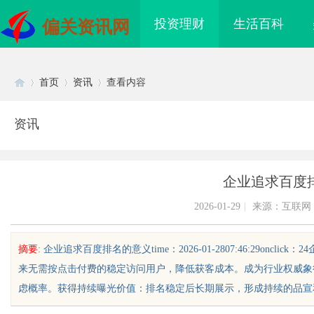
投资理财
生活百科
偏关资讯网
首页
资讯
查看内容
资讯
Di
›
›
›
企业追求百度
2026-01-29
|
来源：互联网
摘要
: 企业追求百度排名的意义time：2026-01-2807:46:29o
来无需按点击付费的稳定访问用户，降低获客成本。成为行业权威象
sc
虑概率。获得持续曝光价值：排名稳定后长期展示，形成持续的品宣和流量
海配眼镜
开店最怕“搜不到”为什么隔壁店