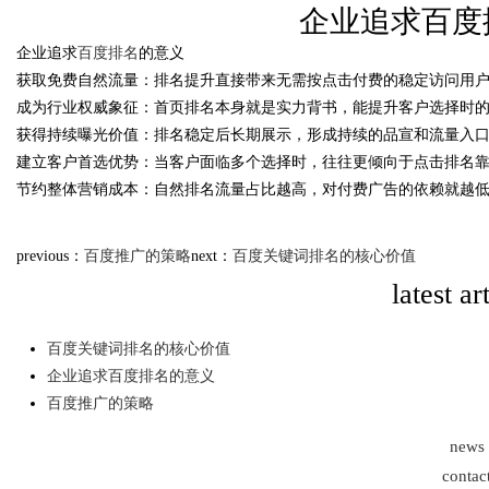
企业追求百度
花钱，ai却天天给他免费派单？
企业追求
百度排名
的意义
time：
2026-01-28 07:4
获取免费自然流量：排名提升直接带来无需按点击付费的稳定访问用
成为行业权威象征：首页排名本身就是实力背书，能提升客户选择时
获得持续曝光价值：排名稳定后长期展示，形成持续的品宣和流量入
建立客户首选优势：当客户面临多个选择时，往往更倾向于点击排名
uz
节约整体营销成本：自然排名流量占比越高，对付费广告的依赖就越
previous：
百度推广的策略
next：
百度关键词排名的核心价值
latest ar
百度关键词排名的核心价值
企业追求百度排名的意义
!
百度推广的策略
news
contac