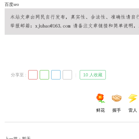
百度seo
Bo
分享至 :
10 人收藏
ar
鲜花
握手
雷人
上一篇：暂无