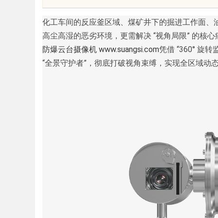
期缓过来？老中医：一张辨证方对
化工车间的反应釜区域、煤矿井下的掘进工作面、油
高尘高湿的恶劣环境，更需解决 “视角局限” 的核
症，身体找回津液
防爆云台摄像机
www.suangsi.com
凭借 “360°
“全景守护者”，彻底打破视角束缚，实现全区域动
uz
!