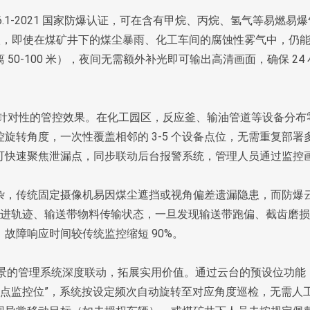
6.1-2021 国家防爆认证，可在含有甲烷、丙烷、氢气等易燃易爆
等级，即使在煤矿井下的煤尘暴雨、化工车间的腐蚀性雾气中，仍
0-100 米），夜间无需额外补光即可输出高清画面，确保 24 
呈现出针对性的管控效果。在化工园区，反应釜、输油管道等设备分布
旋转角度，一次性覆盖相邻的 3-5 个设备点位，无需重复部署
可快速聚焦泄漏点，同步联动后台报警系统，管理人员通过监控
。
杂，传统固定摄像机易因煤尘遮挡或视角偏差遗漏隐患，而防爆
机推进轨迹、输送带物料传输状态，一旦发现输送带跑偏、截齿磨
故障响应时间较传统监控缩短 90%。
危场景的管理系统深度联动，拓展实用价值。通过云台的预设位功能
重点监控位”，系统按设定频次自动旋转至对应角度巡检，无需人