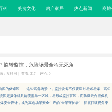
百科
美食文化
房产家居
热点新闻
商旅
0° 旋转监控，危险场景全程无死角
源：互联网
|
查看:
317
|
评论: 0
、油库的储罐区……这些高危场景中，监控设备不仅要应对易燃易爆、高尘
传统固定摄像机只能覆盖单一区域，易形成监控盲区，而防爆云台摄像机
优势，搭配防爆安全设计，成为高危场景安全生产的“全景守护者”，彻底打破视角束
武汉配眼镜 上海配眼镜
分类信息网