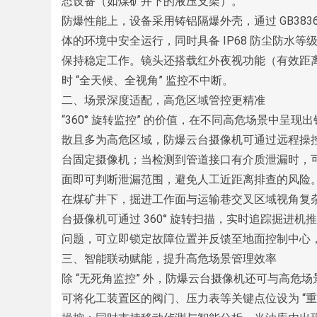
态设备（如煤矿井下的液压支架）。
防爆性能上，设备采用铸铝隔爆外壳，通过 GB383
体的环境中安全运行，同时具备 IP68 防尘防水
d
保持稳定工作。镜头还搭载红外夜视功能（有效距离 5
时 “全天候、全视角” 监控不中断。
二、场景深度适配，高危区域管控更精准
“360° 旋转监控” 的价值，在不同高危场景中
散且多为高危区域，防爆云台摄像机可通过远程操控
台固定摄像机；当检测到管道接口有介质泄漏时，
面即可判断泄漏范围，避免人工近距离排查的风险
在煤矿井下，掘进工作面与运输巷交叉区域视角复
台摄像机可通过 360° 旋转扫描，实时追踪掘进
问题，可立即锁定故障位置并反馈至地面控制中心，
三、智能联动赋能，提升高危场景管理效率
除 “无死角监控” 外，防爆云台摄像机还可与高
可将化工装置区的阀门、压力表等关键点位设为 “