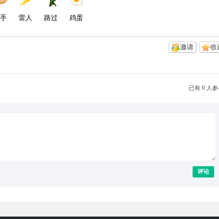
手
雷人
路过
鸡蛋
邀请
收
已有 0 人
评论