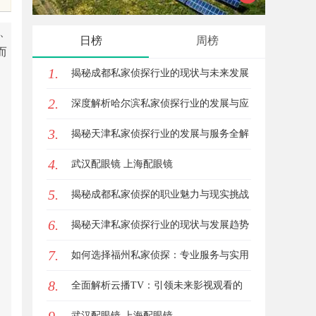
作用解析
数字连接之道
、
日榜
周榜
而
1.
揭秘成都私家侦探行业的现状与未来发展
2.
趋势
深度解析哈尔滨私家侦探行业的发展与应
3.
用现状
揭秘天津私家侦探行业的发展与服务全解
4.
析
武汉配眼镜 上海配眼镜
5.
揭秘成都私家侦探的职业魅力与现实挑战
6.
揭秘天津私家侦探行业的现状与发展趋势
7.
如何选择福州私家侦探：专业服务与实用
8.
指南详解
全面解析云播TV：引领未来影视观看的
新体验
武汉配眼镜 上海配眼镜