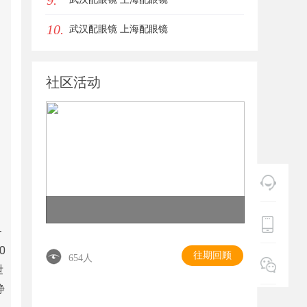
9.
10.
武汉配眼镜 上海配眼镜
社区活动
+
0
往期回顾
654人
泄
静