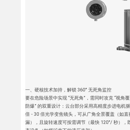
Bo
ar
一、硬核技术加持，解锁 360° 无死角监控
要在危险场景中实现 “无死角”，需同时攻克 “视角覆盖
防爆” 的双重设计：云台部分采用高精度步进电机驱动，支持水
倍 - 30 倍光学变焦镜头，可从广角全景覆盖（如
漏），且旋转速度可按需调节（最快 120°/ 秒