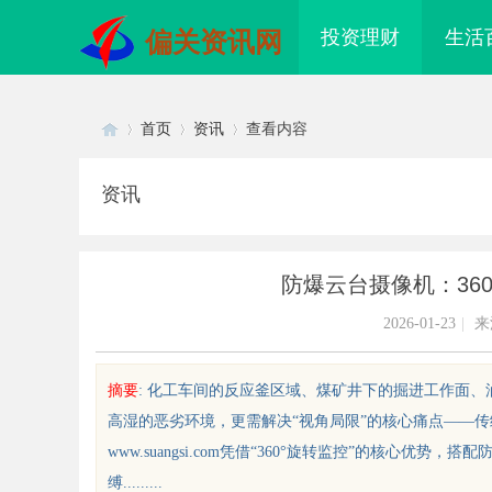
投资理财
生活
偏关资讯网
首页
资讯
查看内容
资讯
Di
›
›
›
防爆云台摄像机：36
2026-01-23
|
来
摘要
: 化工车间的反应釜区域、煤矿井下的掘进工作面
高湿的恶劣环境，更需解决“视角局限”的核心痛点——
sc
www.suangsi.com凭借“360°旋转监控”的核心
缚.........
干燥症患者口干眼燥熬多年，一个周