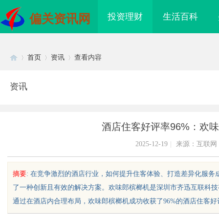
投资理财
生活百科
偏关资讯网
首页
资讯
查看内容
资讯
Di
›
›
›
酒店住客好评率96%：欢
2025-12-19
|
来源：互联网
摘要
: 在竞争激烈的酒店行业，如何提升住客体验、打造差异化服
了一种创新且有效的解决方案。欢味郎槟榔机是深圳市齐迅互联科技
sc
通过在酒店内合理布局，欢味郎槟榔机成功收获了96%的酒店住客好评率
际医疗实验室，标准化研
多方共探金融AI落地路径，天创