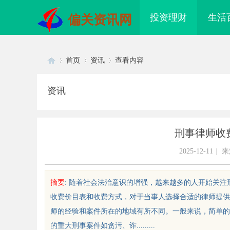
投资理财
生活
偏关资讯网
首页
资讯
查看内容
资讯
Di
›
›
›
刑事律师收
2025-12-11
|
来
摘要
: 随着社会法治意识的增强，越来越多的人开始关
收费价目表和收费方式，对于当事人选择合适的律师提供
sc
师的经验和案件所在的地域有所不同。一般来说，简单的
的重大刑事案件如贪污、诈.........
配眼镜 上海配眼镜
开店最怕“搜不到”为