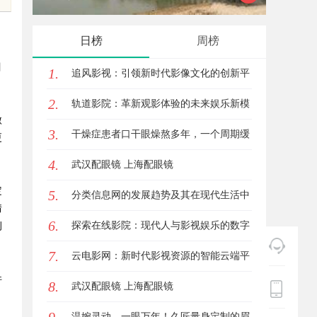
星图AI助力产业金融智能升级
日榜
周榜
目
1.
追风影视：引领新时代影像文化的创新平
2.
台
轨道影院：革新观影体验的未来娱乐新模
微
3.
式
干燥症患者口干眼燥熬多年，一个周期缓
更
4.
过来？老中医：一张辨证方对症，身体找
武汉配眼镜 上海配眼镜
定
5.
回津液
分类信息网的发展趋势及其在现代生活中
情
6.
的重要作用解析
探索在线影院：现代人与影视娱乐的数字
例
7.
连接之道
云电影网：新时代影视资源的智能云端平
件
8.
台解析
武汉配眼镜 上海配眼镜
温婉灵动，一眼万年！久匠量身定制的眉