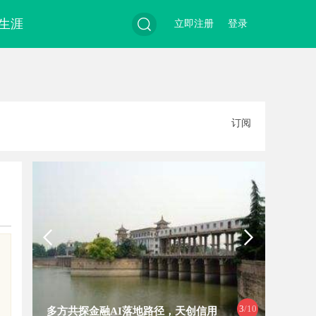
生涯
立即注册
登录
搜
订阅
索
3
/10
多方共探金融AI落地路径，天创信用
武汉配