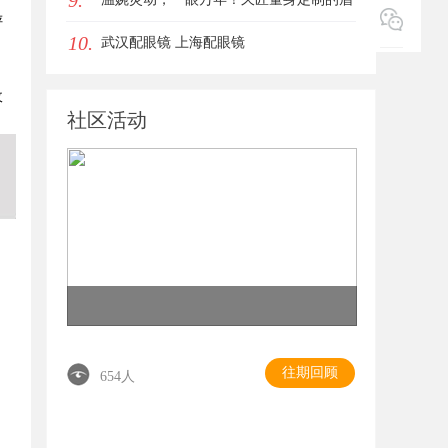
9.
评
10.
眼唇，才是你整张脸的点睛之笔！淡颜系
武汉配眼镜 上海配眼镜
女生的气质加分项
收
社区活动
往期回顾
654人