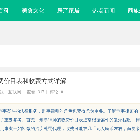
百科
美食文化
房产家居
热点新闻
商旅
费价目表和收费方式详解
源：互联网
|
查看:
317
|
评论: 0
注刑事案件的法律服务，刑事律师的角色也变得尤为重要。了解刑事律师的
了重要参考。首先，刑事律师的收费价目表通常根据案件的复杂程度、律
刑事案件如轻微的治安处罚代理，收费可能在几千元人民币左右；而复杂
什么隔壁店铺没
贝净 AC 国际医疗实验室，标准化研