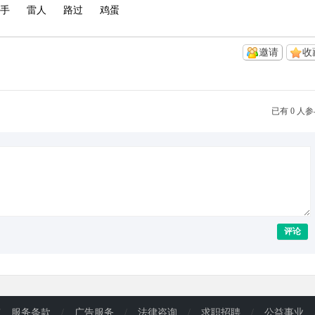
手
雷人
路过
鸡蛋
邀请
收
已有 0 人
评论
/
服务条款
/
广告服务
/
法律咨询
/
求职招聘
/
公益事业