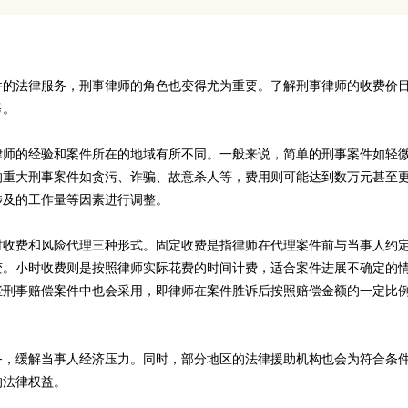
免费派单？
发体系全解析
件的法律服务，刑事律师的角色也变得尤为重要。了解刑事律师的收费价
考。
律师的经验和案件所在的地域有所不同。一般来说，简单的刑事案件如轻
的重大刑事案件如贪污、诈骗、故意杀人等，费用则可能达到数万元甚至
涉及的工作量等因素进行调整。
时收费和风险代理三种形式。固定收费是指律师在代理案件前与当事人约
变。小时收费则是按照律师实际花费的时间计费，适合案件进展不确定的
些刑事赔偿案件中也会采用，即律师在案件胜诉后按照赔偿金额的一定比
务，缓解当事人经济压力。同时，部分地区的法律援助机构也会为符合条
的法律权益。