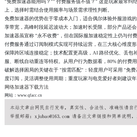
"免费加速器能用吗？"" 付费服务值不值？" 这是玩家最常
上，选择时需结合使用频率与场景需求理性判断。
免费加速器的优势在于零成本入门，适合偶尔体验外服游戏的
享带宽，高峰时段延迟波动大；加速时长受限，部分产品还会
Bo
加速器虽宣称 "永不收费"，但在国际服加速稳定性上仍与付
付费服务通过订阅制模式实现可持续运营，在三大核心维度形成
保障跨区域连接稳定；技术配置更高级，AI 路径优化、丢
服、断线自动重连等特权。从用户行为数据看，80% 的付费
破解选择困局的关键在于 "按需匹配"：轻度用户可采用 "免费
度订阅，灵活调整使用周期；重度玩家与电竞爱好者则建议年
网络加速器下载方法
ar
网站：www.qfacc.cn