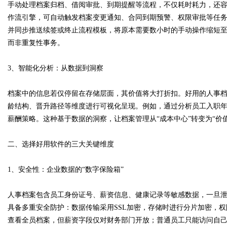
手动处理档案归档、借阅审批、到期提醒等流程，不仅耗时耗力，还
作流引擎，可自动触发档案变更通知、合同到期预警、权限审批等任务
d
并同步推送续签或终止流程模板，将原本需要数小时的手动操作缩短至
而非重复性事务。
3、智能化分析：从数据到洞察
档案中的信息若仅停留在存储层面，其价值将大打折扣。好用的人事
龄结构、晋升路径等维度进行可视化呈现。例如，通过分析员工入职
薪酬策略。这种基于数据的洞察，让档案管理从“成本中心”转变为“价
二、选择好用软件的三大关键维度
1、安全性：企业数据的“数字保险箱”
人事档案包含员工身份证号、薪资信息、健康记录等敏感数据，一旦
具备多重安全防护：数据传输采用SSL加密，存储时进行分片加密，
查看全员档案，但薪资字段仅对财务部门开放；普通员工只能访问自己