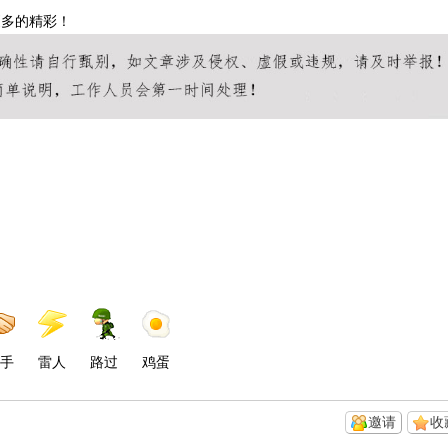
更多的精彩！
手
雷人
路过
鸡蛋
邀请
收