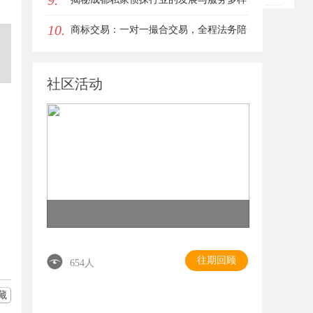
9.
10.
性解析
商标交易：一对一撮合交易，全程法务陪
同签约
社区活动
往期回顾
654人
藏