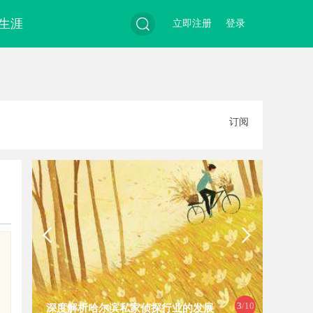
生涯
立即注册
登录
搜
订阅
索
3
/10
深度解析哈尔滨私家侦探行业的发展
揭秘天