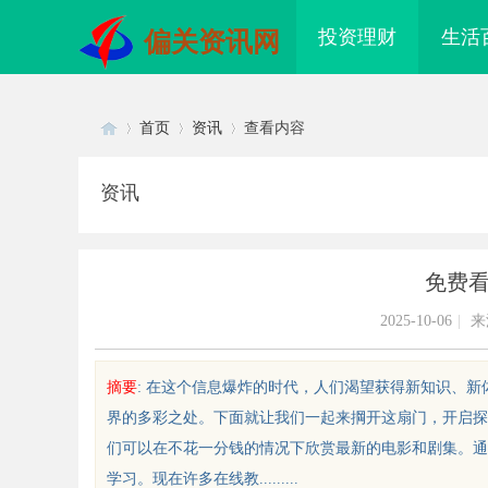
投资理财
生活
偏关资讯网
首页
资讯
查看内容
资讯
Di
›
›
›
免费
2025-10-06
|
来
摘要
: 在这个信息爆炸的时代，人们渴望获得新知识、新
界的多彩之处。下面就让我们一起来掆开这扇门，开启探
sc
们可以在不花一分钱的情况下欣赏最新的电影和剧集。通
学习。现在许多在线教.........
配眼镜 上海配眼镜
武汉配眼镜 上海配眼