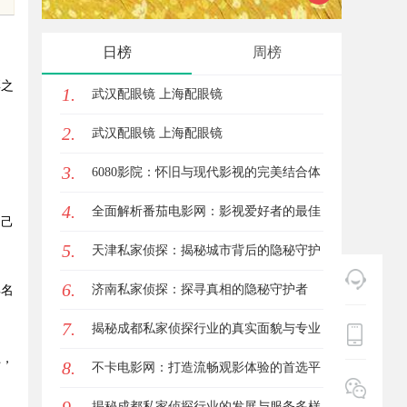
与应用现状
全解析
日榜
周榜
彩之
1.
武汉配眼镜 上海配眼镜
2.
武汉配眼镜 上海配眼镜
3.
6080影院：怀旧与现代影视的完美结合体
4.
验
全面解析番茄电影网：影视爱好者的最佳
自己
5.
资源站
天津私家侦探：揭秘城市背后的隐秘守护
6.
者
济南私家侦探：探寻真相的隐秘守护者
典名
7.
揭秘成都私家侦探行业的真实面貌与专业
上，
8.
服务
不卡电影网：打造流畅观影体验的首选平
台
揭秘成都私家侦探行业的发展与服务多样