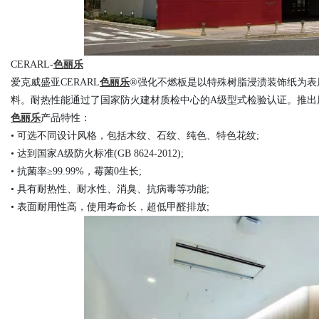
d
CERARL-
色丽乐
爱克威盛亚
CERARL
色丽乐
®强化不燃板是以特殊树脂浸渍装饰纸为表
料。耐热性能通过了国家防火建材质检中心的A级型式检验认证。推出
色丽乐
产品特性：
• 可选不同设计风格，包括木纹、石纹、纯色、特色花纹;
• 达到国家A级防火标准(GB 8624-2012);
• 抗菌率≥99.99%，霉菌0生长;
• 具有耐热性、耐水性、消臭、抗病毒等功能;
• 表面耐用性高，使用寿命长，超低甲醛排放;